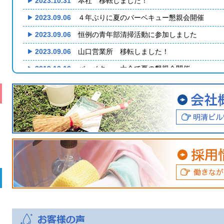
2023.10.31
本社 移転しました！
2023.09.06
４年ぶりに夏のバーベキュー懇親会開催
2023.09.06
恒例の青年部清掃活動に参加しました
2023.09.06
山口営業所 移転しました！
2019.10.16
バーベキュー大会で夏の懇親会開催
2019.10.16
毎年恒例の益田川清掃活動に参加してきまし
2018.08.02
スタッフ一同による夏の懇親会開催
2018.08.02
夏の恒例行事 益田川清掃活動に今年も参加
2017.12.27
年に一度の社員研修を行いました。
2017.10.18
この夏、山口営業所は移転しました