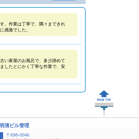
す。作業は丁寧で、隅々まできれ
に感激でした。
古い家屋のお風呂で、多少諦めて
ましたとにかく丁寧な作業で、安
 明清ビル管理
〒698-0046